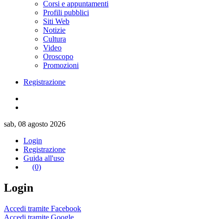
Corsi e appuntamenti
Profili pubblici
Siti Web
Notizie
Cultura
Video
Oroscopo
Promozioni
Registrazione
sab, 08 agosto 2026
Login
Registrazione
Guida all'uso
(0)
Login
Accedi tramite Facebook
Accedi tramite Google