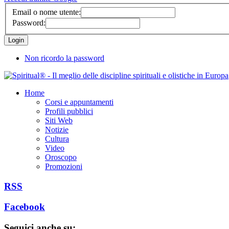
Email o nome utente:
Password:
Non ricordo la password
Home
Corsi e appuntamenti
Profili pubblici
Siti Web
Notizie
Cultura
Video
Oroscopo
Promozioni
RSS
Facebook
Seguici anche su: