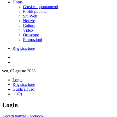
Home
Corsi e appuntamenti
Profili pubblici
Siti Web
Notizie
Cultura
Video
Oroscopo
Promozioni
Registrazione
ven, 07 agosto 2026
Login
Registrazione
Guida all'uso
(0)
Login
Accedi tramite Facebook