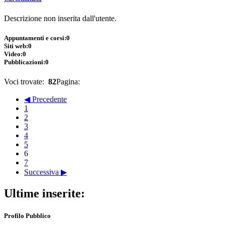
Descrizione non inserita dall'utente.
Appuntamenti e corsi:
0
Siti web:
0
Video:
0
Pubblicazioni:
0
Voci trovate:
82
Pagina:
◀ Precedente
1
2
3
4
5
6
7
Successiva ▶
Ultime inserite:
Profilo Pubblico