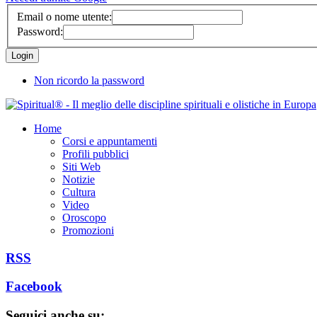
Email o nome utente:
Password:
Non ricordo la password
Home
Corsi e appuntamenti
Profili pubblici
Siti Web
Notizie
Cultura
Video
Oroscopo
Promozioni
RSS
Facebook
Seguici anche su: