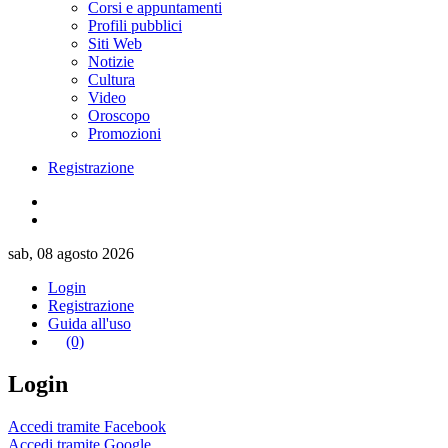
Corsi e appuntamenti
Profili pubblici
Siti Web
Notizie
Cultura
Video
Oroscopo
Promozioni
Registrazione
sab, 08 agosto 2026
Login
Registrazione
Guida all'uso
(0)
Login
Accedi tramite Facebook
Accedi tramite Google