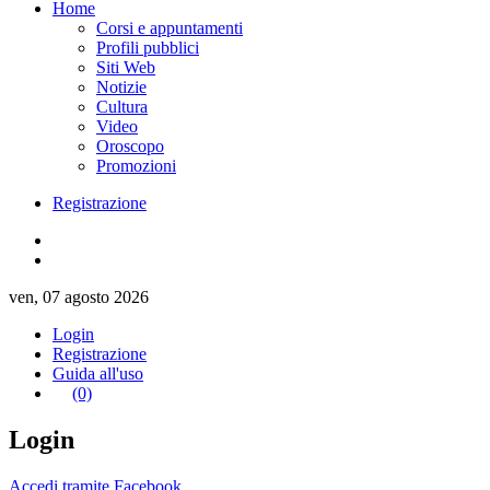
Home
Corsi e appuntamenti
Profili pubblici
Siti Web
Notizie
Cultura
Video
Oroscopo
Promozioni
Registrazione
ven, 07 agosto 2026
Login
Registrazione
Guida all'uso
(0)
Login
Accedi tramite Facebook