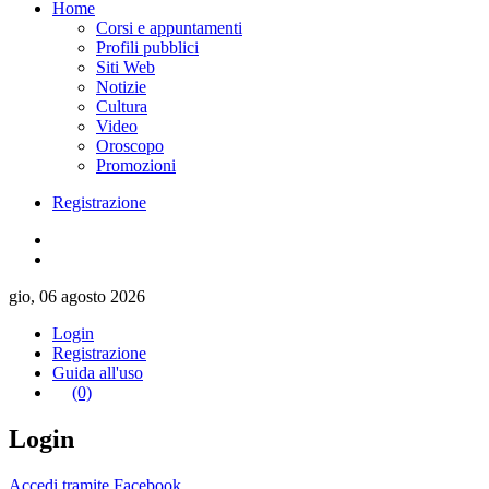
Home
Corsi e appuntamenti
Profili pubblici
Siti Web
Notizie
Cultura
Video
Oroscopo
Promozioni
Registrazione
gio, 06 agosto 2026
Login
Registrazione
Guida all'uso
(0)
Login
Accedi tramite Facebook