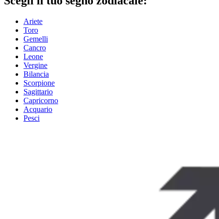
Scegli il tuo segno zodiacale:
Ariete
Toro
Gemelli
Cancro
Leone
Vergine
Bilancia
Scorpione
Sagittario
Capricorno
Acquario
Pesci