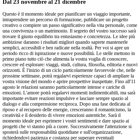
Dal 23 novembre al 21 dicembre
Questo è il momento ideale per pianificare un viaggio importante,
intraprendere un percorso di formazione, pubblicare un progetto
creativo o compiere un passo significativo nella vita personale, come
una convivenza o un matrimonio. Il segreto del vostro successo sarà
trovare il giusto equilibrio tra entusiasmo e concretezza. Le idee più
ambiziose daranno i risultati migliori quando saprete mantenerle
semplici, accessibili e ben radicate nella realtà. Per voi si apre un
periodo ricco di ispirazione e nuove possibilità. Le stelle mettono in
primo piano tutto ciò che alimenta la vostra voglia di conoscere,
crescere ed esplorare: viaggi, studi, cultura, filosofia, editoria e nuovi
orizzonti. È l'inizio di un ciclo particolarmente favorevole che, nelle
prossime settimane, potrà regalarvi esperienze capaci di ampliare la
vostra visione del mondo e aprire prospettive inaspettate. Fino all'11
agosto le relazioni saranno particolarmente intense e cariche di
emozioni. L'amore potrà regalarvi momenti indimenticabili, ma sarà
importante evitare reazioni impulsive e lasciare sempre spazio al
dialogo e alla comprensione reciproca. Dopo una fase dedicata al
riposo e al recupero delle energie, cresceranno il romanticismo, la
creatività e il desiderio di vivere emozioni autentiche. Sarà il
momento ideale per esprimere i vostri sentimenti e dare spazio ai
progetti che vi stanno più a cuore. Successivamente l'attenzione si
sposterà sulle responsabilità quotidiane e sull'organizzazione,
richiedendovi pazienza e costanza per superare eventuali