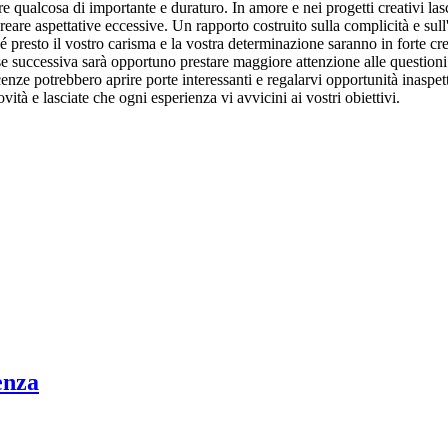
ruire qualcosa di importante e duraturo. In amore e nei progetti creativi 
reare aspettative eccessive. Un rapporto costruito sulla complicità e sull
resto il vostro carisma e la vostra determinazione saranno in forte cres
ase successiva sarà opportuno prestare maggiore attenzione alle questioni
ze potrebbero aprire porte interessanti e regalarvi opportunità inaspettat
vità e lasciate che ogni esperienza vi avvicini ai vostri obiettivi.
enza