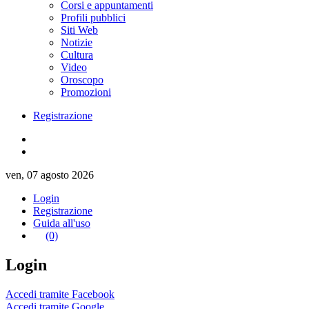
Corsi e appuntamenti
Profili pubblici
Siti Web
Notizie
Cultura
Video
Oroscopo
Promozioni
Registrazione
ven, 07 agosto 2026
Login
Registrazione
Guida all'uso
(0)
Login
Accedi tramite Facebook
Accedi tramite Google