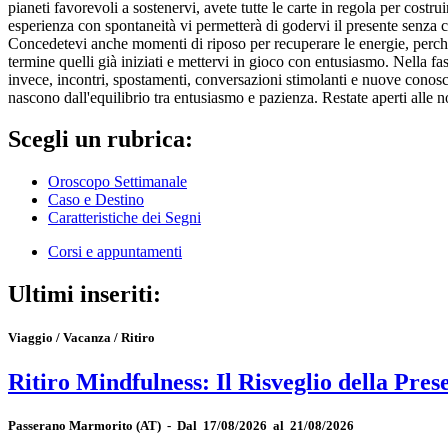
pianeti favorevoli a sostenervi, avete tutte le carte in regola per cost
esperienza con spontaneità vi permetterà di godervi il presente senza c
Concedetevi anche momenti di riposo per recuperare le energie, perché p
termine quelli già iniziati e mettervi in gioco con entusiasmo. Nella f
invece, incontri, spostamenti, conversazioni stimolanti e nuove conoscen
nascono dall'equilibrio tra entusiasmo e pazienza. Restate aperti alle no
Scegli un rubrica:
Oroscopo Settimanale
Caso e Destino
Caratteristiche dei Segni
Corsi e appuntamenti
Ultimi inseriti:
Viaggio / Vacanza / Ritiro
Ritiro Mindfulness: Il Risveglio della Pres
Passerano Marmorito
(AT)
-
Dal 17/08/2026 al 21/08/2026