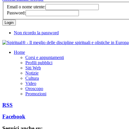
Email o nome utente:
Password:
Non ricordo la password
Home
Corsi e appuntamenti
Profili pubblici
Siti Web
Notizie
Cultura
Video
Oroscopo
Promozioni
RSS
Facebook
Seguici anche su: