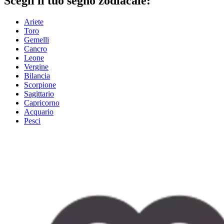
Scegli il tuo segno zodiacale:
Ariete
Toro
Gemelli
Cancro
Leone
Vergine
Bilancia
Scorpione
Sagittario
Capricorno
Acquario
Pesci