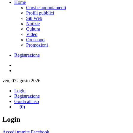
Home
Corsi e appuntamenti
Profili pubblici
Siti Web
Notizie
Cultura
Video
Oroscopo
Promozioni
Registrazione
ven, 07 agosto 2026
Login
Registrazione
Guida all'uso
(0)
Login
Accedi tramite Facebook