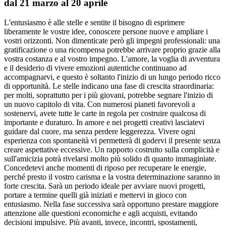
dal 21 marzo al 20 aprile
L'entusiasmo è alle stelle e sentite il bisogno di esprimere
liberamente le vostre idee, conoscere persone nuove e ampliare i
vostri orizzonti. Non dimenticate però gli impegni professionali: una
gratificazione o una ricompensa potrebbe arrivare proprio grazie alla
vostra costanza e al vostro impegno. L'amore, la voglia di avventura
e il desiderio di vivere emozioni autentiche continuano ad
accompagnarvi, e questo è soltanto l'inizio di un lungo periodo ricco
di opportunità. Le stelle indicano una fase di crescita straordinaria:
per molti, soprattutto per i più giovani, potrebbe segnare l'inizio di
un nuovo capitolo di vita. Con numerosi pianeti favorevoli a
sostenervi, avete tutte le carte in regola per costruire qualcosa di
importante e duraturo. In amore e nei progetti creativi lasciatevi
guidare dal cuore, ma senza perdere leggerezza. Vivere ogni
esperienza con spontaneità vi permetterà di godervi il presente senza
creare aspettative eccessive. Un rapporto costruito sulla complicità e
sull'amicizia potrà rivelarsi molto più solido di quanto immaginiate.
Concedetevi anche momenti di riposo per recuperare le energie,
perché presto il vostro carisma e la vostra determinazione saranno in
forte crescita. Sarà un periodo ideale per avviare nuovi progetti,
portare a termine quelli già iniziati e mettervi in gioco con
entusiasmo. Nella fase successiva sarà opportuno prestare maggiore
attenzione alle questioni economiche e agli acquisti, evitando
decisioni impulsive. Più avanti, invece, incontri, spostamenti,