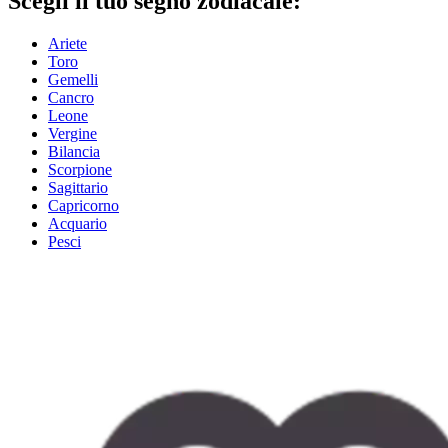
Scegli il tuo segno zodiacale:
Ariete
Toro
Gemelli
Cancro
Leone
Vergine
Bilancia
Scorpione
Sagittario
Capricorno
Acquario
Pesci