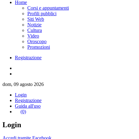
Home
Corsi e appuntamenti
Profili pubblici
Siti Web
Notizie
Cultura
Video
Oroscopo
Promozioni
Registrazione
dom, 09 agosto 2026
Login
Registrazione
Guida all'uso
(0)
Login
Accedi tramite Facebook