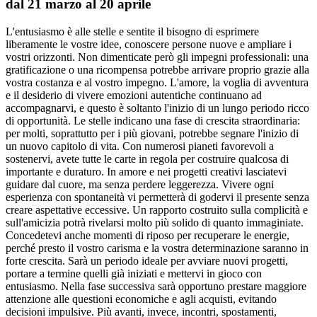
dal 21 marzo al 20 aprile
L'entusiasmo è alle stelle e sentite il bisogno di esprimere
liberamente le vostre idee, conoscere persone nuove e ampliare i
vostri orizzonti. Non dimenticate però gli impegni professionali: una
gratificazione o una ricompensa potrebbe arrivare proprio grazie alla
vostra costanza e al vostro impegno. L'amore, la voglia di avventura
e il desiderio di vivere emozioni autentiche continuano ad
accompagnarvi, e questo è soltanto l'inizio di un lungo periodo ricco
di opportunità. Le stelle indicano una fase di crescita straordinaria:
per molti, soprattutto per i più giovani, potrebbe segnare l'inizio di
un nuovo capitolo di vita. Con numerosi pianeti favorevoli a
sostenervi, avete tutte le carte in regola per costruire qualcosa di
importante e duraturo. In amore e nei progetti creativi lasciatevi
guidare dal cuore, ma senza perdere leggerezza. Vivere ogni
esperienza con spontaneità vi permetterà di godervi il presente senza
creare aspettative eccessive. Un rapporto costruito sulla complicità e
sull'amicizia potrà rivelarsi molto più solido di quanto immaginiate.
Concedetevi anche momenti di riposo per recuperare le energie,
perché presto il vostro carisma e la vostra determinazione saranno in
forte crescita. Sarà un periodo ideale per avviare nuovi progetti,
portare a termine quelli già iniziati e mettervi in gioco con
entusiasmo. Nella fase successiva sarà opportuno prestare maggiore
attenzione alle questioni economiche e agli acquisti, evitando
decisioni impulsive. Più avanti, invece, incontri, spostamenti,