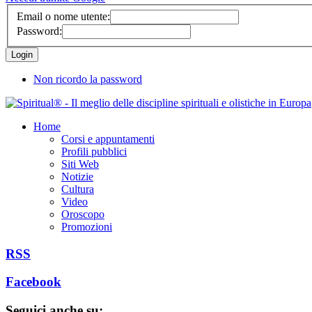
Email o nome utente:
Password:
Non ricordo la password
Home
Corsi e appuntamenti
Profili pubblici
Siti Web
Notizie
Cultura
Video
Oroscopo
Promozioni
RSS
Facebook
Seguici anche su: