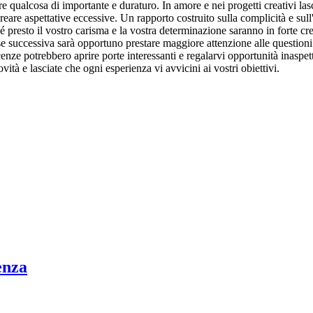
ruire qualcosa di importante e duraturo. In amore e nei progetti creativi 
reare aspettative eccessive. Un rapporto costruito sulla complicità e sull
resto il vostro carisma e la vostra determinazione saranno in forte cres
ase successiva sarà opportuno prestare maggiore attenzione alle questioni
ze potrebbero aprire porte interessanti e regalarvi opportunità inaspettat
vità e lasciate che ogni esperienza vi avvicini ai vostri obiettivi.
enza