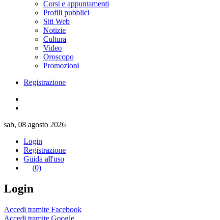
Corsi e appuntamenti
Profili pubblici
Siti Web
Notizie
Cultura
Video
Oroscopo
Promozioni
Registrazione
sab, 08 agosto 2026
Login
Registrazione
Guida all'uso
(0)
Login
Accedi tramite Facebook
Accedi tramite Google