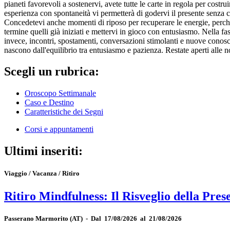
pianeti favorevoli a sostenervi, avete tutte le carte in regola per cost
esperienza con spontaneità vi permetterà di godervi il presente senza c
Concedetevi anche momenti di riposo per recuperare le energie, perché p
termine quelli già iniziati e mettervi in gioco con entusiasmo. Nella f
invece, incontri, spostamenti, conversazioni stimolanti e nuove conoscen
nascono dall'equilibrio tra entusiasmo e pazienza. Restate aperti alle no
Scegli un rubrica:
Oroscopo Settimanale
Caso e Destino
Caratteristiche dei Segni
Corsi e appuntamenti
Ultimi inseriti:
Viaggio / Vacanza / Ritiro
Ritiro Mindfulness: Il Risveglio della Pres
Passerano Marmorito
(AT)
-
Dal 17/08/2026 al 21/08/2026