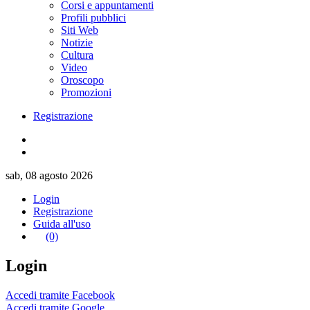
Corsi e appuntamenti
Profili pubblici
Siti Web
Notizie
Cultura
Video
Oroscopo
Promozioni
Registrazione
sab, 08 agosto 2026
Login
Registrazione
Guida all'uso
(0)
Login
Accedi tramite Facebook
Accedi tramite Google