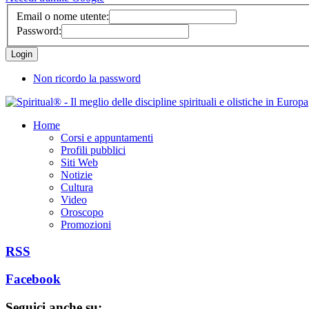
Email o nome utente:
Password:
Non ricordo la password
Home
Corsi e appuntamenti
Profili pubblici
Siti Web
Notizie
Cultura
Video
Oroscopo
Promozioni
RSS
Facebook
Seguici anche su: