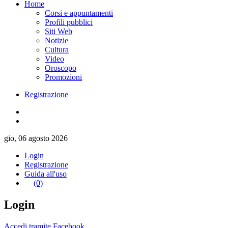
Home
Corsi e appuntamenti
Profili pubblici
Siti Web
Notizie
Cultura
Video
Oroscopo
Promozioni
Registrazione
gio, 06 agosto 2026
Login
Registrazione
Guida all'uso
(0)
Login
Accedi tramite Facebook