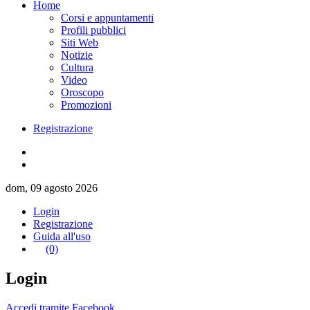
Home
Corsi e appuntamenti
Profili pubblici
Siti Web
Notizie
Cultura
Video
Oroscopo
Promozioni
Registrazione
dom, 09 agosto 2026
Login
Registrazione
Guida all'uso
(0)
Login
Accedi tramite Facebook