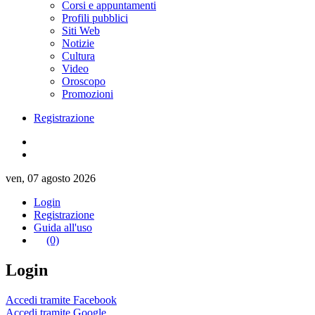
Corsi e appuntamenti
Profili pubblici
Siti Web
Notizie
Cultura
Video
Oroscopo
Promozioni
Registrazione
ven, 07 agosto 2026
Login
Registrazione
Guida all'uso
(0)
Login
Accedi tramite Facebook
Accedi tramite Google