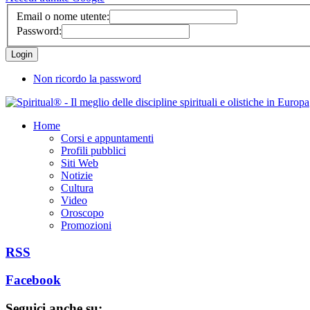
Email o nome utente:
Password:
Non ricordo la password
Home
Corsi e appuntamenti
Profili pubblici
Siti Web
Notizie
Cultura
Video
Oroscopo
Promozioni
RSS
Facebook
Seguici anche su: