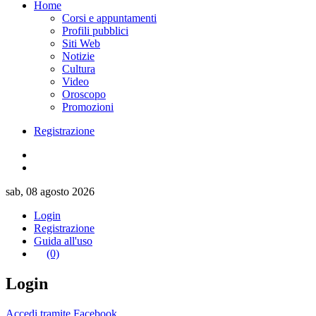
Home
Corsi e appuntamenti
Profili pubblici
Siti Web
Notizie
Cultura
Video
Oroscopo
Promozioni
Registrazione
sab, 08 agosto 2026
Login
Registrazione
Guida all'uso
(0)
Login
Accedi tramite Facebook