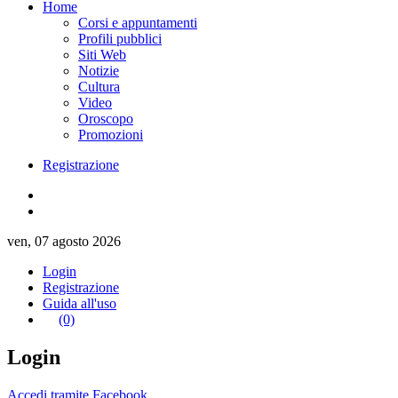
Home
Corsi e appuntamenti
Profili pubblici
Siti Web
Notizie
Cultura
Video
Oroscopo
Promozioni
Registrazione
ven, 07 agosto 2026
Login
Registrazione
Guida all'uso
(0)
Login
Accedi tramite Facebook