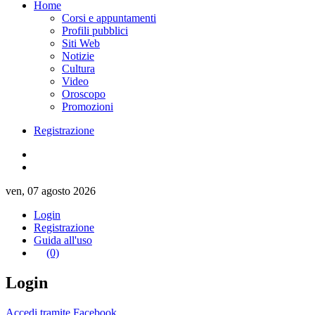
Home
Corsi e appuntamenti
Profili pubblici
Siti Web
Notizie
Cultura
Video
Oroscopo
Promozioni
Registrazione
ven, 07 agosto 2026
Login
Registrazione
Guida all'uso
(0)
Login
Accedi tramite Facebook