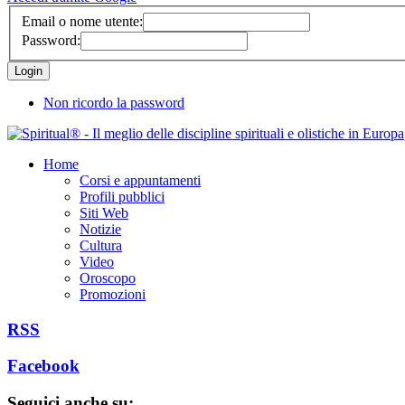
Email o nome utente:
Password:
Non ricordo la password
Home
Corsi e appuntamenti
Profili pubblici
Siti Web
Notizie
Cultura
Video
Oroscopo
Promozioni
RSS
Facebook
Seguici anche su: