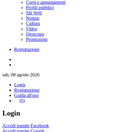
Corsi e appuntamenti
Profili pubblici
Siti Web
Notizie
Cultura
Video
Oroscopo
Promozioni
Registrazione
sab, 08 agosto 2026
Login
Registrazione
Guida all'uso
(0)
Login
Accedi tramite Facebook
Accedi tramite Google