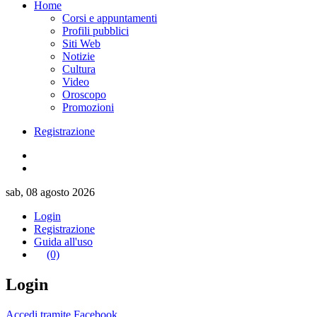
Home
Corsi e appuntamenti
Profili pubblici
Siti Web
Notizie
Cultura
Video
Oroscopo
Promozioni
Registrazione
sab, 08 agosto 2026
Login
Registrazione
Guida all'uso
(0)
Login
Accedi tramite Facebook