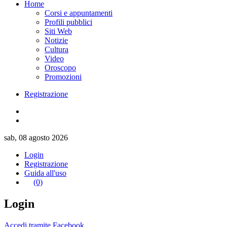
Home
Corsi e appuntamenti
Profili pubblici
Siti Web
Notizie
Cultura
Video
Oroscopo
Promozioni
Registrazione
sab, 08 agosto 2026
Login
Registrazione
Guida all'uso
(0)
Login
Accedi tramite Facebook