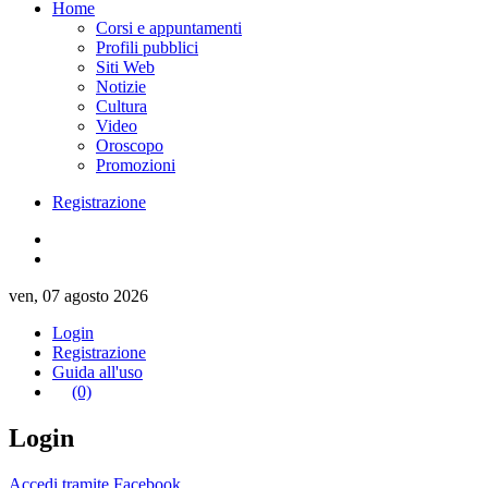
Home
Corsi e appuntamenti
Profili pubblici
Siti Web
Notizie
Cultura
Video
Oroscopo
Promozioni
Registrazione
ven, 07 agosto 2026
Login
Registrazione
Guida all'uso
(0)
Login
Accedi tramite Facebook