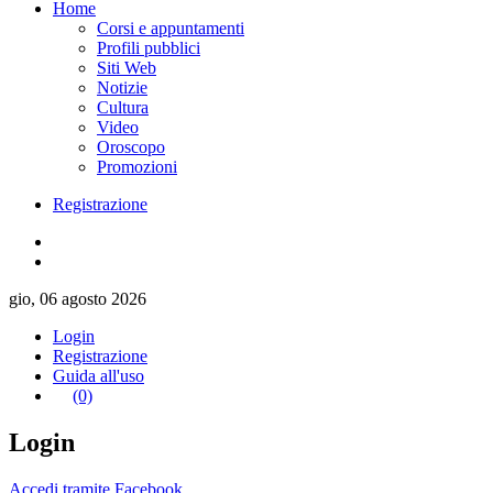
Home
Corsi e appuntamenti
Profili pubblici
Siti Web
Notizie
Cultura
Video
Oroscopo
Promozioni
Registrazione
gio, 06 agosto 2026
Login
Registrazione
Guida all'uso
(0)
Login
Accedi tramite Facebook