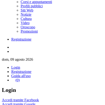
Corsi e appuntamenti
Profili pubblici
Siti Web
Notizie
Cultura
Video
Oroscopo
Promozioni
Registrazione
dom, 09 agosto 2026
Login
Registrazione
Guida all'uso
(0)
Login
Accedi tramite Facebook
Accedi tramite Google