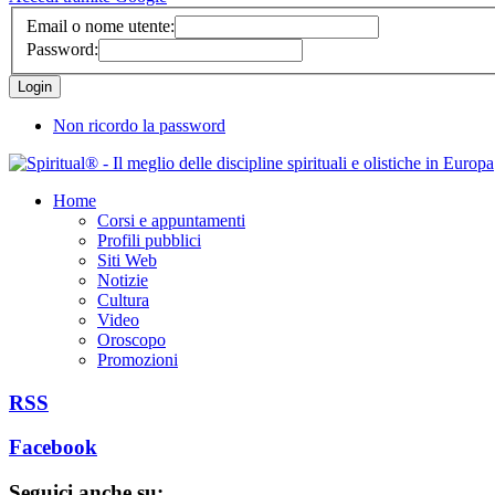
Email o nome utente:
Password:
Non ricordo la password
Home
Corsi e appuntamenti
Profili pubblici
Siti Web
Notizie
Cultura
Video
Oroscopo
Promozioni
RSS
Facebook
Seguici anche su: