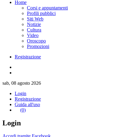
Home
Corsi e appuntamenti
Profili pubblici
Siti Web
Notizie
Cultura
Video
Oroscopo
Promozioni
Registrazione
sab, 08 agosto 2026
Login
Registrazione
Guida all'uso
(0)
Login
Accedi tramite Facebook