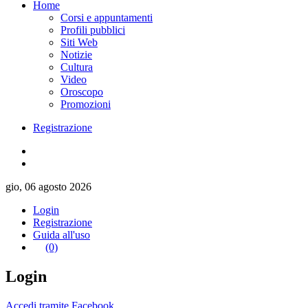
Home
Corsi e appuntamenti
Profili pubblici
Siti Web
Notizie
Cultura
Video
Oroscopo
Promozioni
Registrazione
gio, 06 agosto 2026
Login
Registrazione
Guida all'uso
(0)
Login
Accedi tramite Facebook