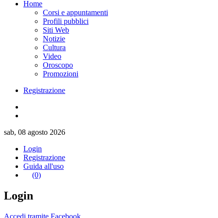
Home
Corsi e appuntamenti
Profili pubblici
Siti Web
Notizie
Cultura
Video
Oroscopo
Promozioni
Registrazione
sab, 08 agosto 2026
Login
Registrazione
Guida all'uso
(0)
Login
Accedi tramite Facebook