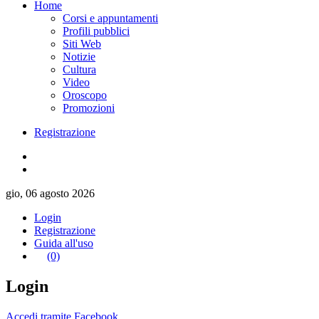
Home
Corsi e appuntamenti
Profili pubblici
Siti Web
Notizie
Cultura
Video
Oroscopo
Promozioni
Registrazione
gio, 06 agosto 2026
Login
Registrazione
Guida all'uso
(0)
Login
Accedi tramite Facebook