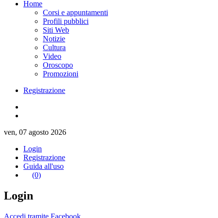
Home
Corsi e appuntamenti
Profili pubblici
Siti Web
Notizie
Cultura
Video
Oroscopo
Promozioni
Registrazione
ven, 07 agosto 2026
Login
Registrazione
Guida all'uso
(0)
Login
Accedi tramite Facebook