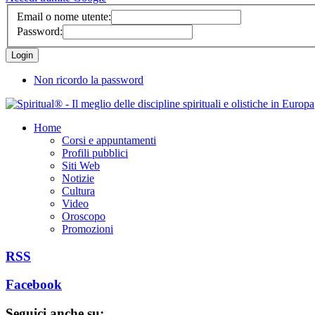
Email o nome utente:
Password:
Non ricordo la password
Home
Corsi e appuntamenti
Profili pubblici
Siti Web
Notizie
Cultura
Video
Oroscopo
Promozioni
RSS
Facebook
Seguici anche su: