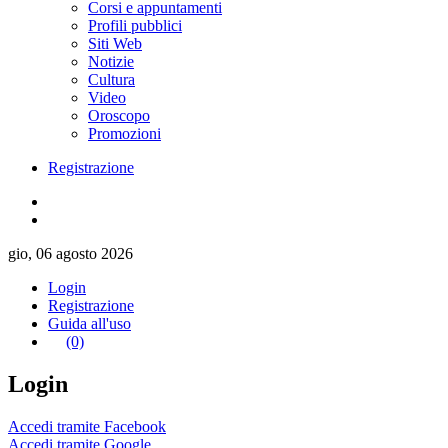
Corsi e appuntamenti
Profili pubblici
Siti Web
Notizie
Cultura
Video
Oroscopo
Promozioni
Registrazione
gio, 06 agosto 2026
Login
Registrazione
Guida all'uso
(0)
Login
Accedi tramite Facebook
Accedi tramite Google