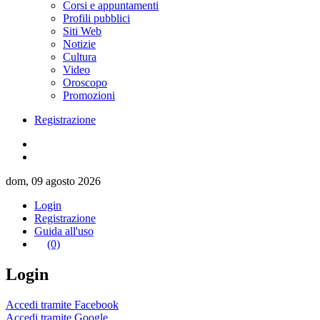
Corsi e appuntamenti
Profili pubblici
Siti Web
Notizie
Cultura
Video
Oroscopo
Promozioni
Registrazione
dom, 09 agosto 2026
Login
Registrazione
Guida all'uso
(0)
Login
Accedi tramite Facebook
Accedi tramite Google