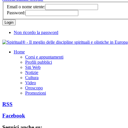
Email o nome utente:
Password:
Non ricordo la password
Home
Corsi e appuntamenti
Profili pubblici
Siti Web
Notizie
Cultura
Video
Oroscopo
Promozioni
RSS
Facebook
Seguici anche su: