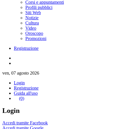
Corsi e appuntamenti
Profili pubblici
Siti Web
Notizie
Cultura
Video
Oroscopo
Promozioni
Registrazione
ven, 07 agosto 2026
Login
Registrazione
Guida all'uso
(0)
Login
Accedi tramite Facebook
Accedi tramite Google