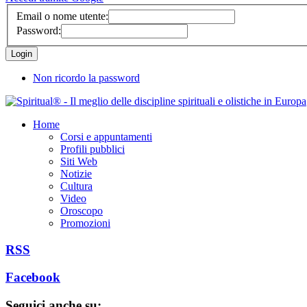
Email o nome utente:
Password:
Non ricordo la password
Home
Corsi e appuntamenti
Profili pubblici
Siti Web
Notizie
Cultura
Video
Oroscopo
Promozioni
RSS
Facebook
Seguici anche su: