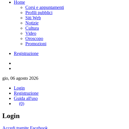
Home
Corsi e appuntamenti
Profili pubblici
Siti Web
Notizie
Cultura
Video
Oroscopo
Promozioni
Registrazione
gio, 06 agosto 2026
Login
Registrazione
Guida all'uso
(0)
Login
Accedi tramite Facebook