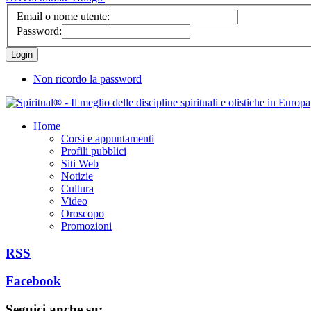
Email o nome utente:
Password:
Non ricordo la password
Home
Corsi e appuntamenti
Profili pubblici
Siti Web
Notizie
Cultura
Video
Oroscopo
Promozioni
RSS
Facebook
Seguici anche su: