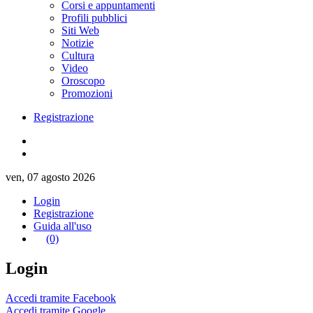
Corsi e appuntamenti
Profili pubblici
Siti Web
Notizie
Cultura
Video
Oroscopo
Promozioni
Registrazione
ven, 07 agosto 2026
Login
Registrazione
Guida all'uso
(0)
Login
Accedi tramite Facebook
Accedi tramite Google