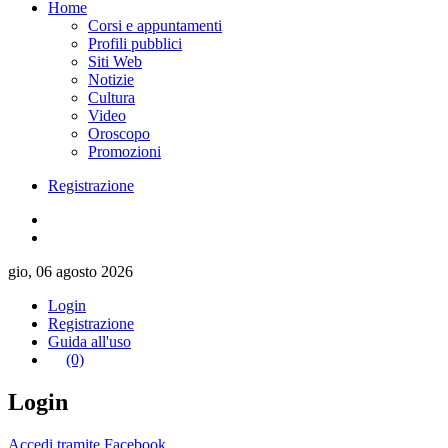
Home
Corsi e appuntamenti
Profili pubblici
Siti Web
Notizie
Cultura
Video
Oroscopo
Promozioni
Registrazione
gio, 06 agosto 2026
Login
Registrazione
Guida all'uso
(0)
Login
Accedi tramite Facebook