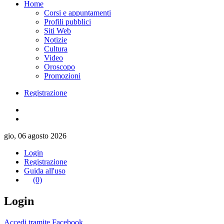
Home
Corsi e appuntamenti
Profili pubblici
Siti Web
Notizie
Cultura
Video
Oroscopo
Promozioni
Registrazione
gio, 06 agosto 2026
Login
Registrazione
Guida all'uso
(0)
Login
Accedi tramite Facebook