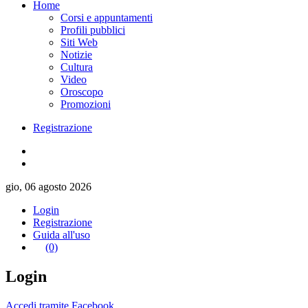
Home
Corsi e appuntamenti
Profili pubblici
Siti Web
Notizie
Cultura
Video
Oroscopo
Promozioni
Registrazione
gio, 06 agosto 2026
Login
Registrazione
Guida all'uso
(0)
Login
Accedi tramite Facebook