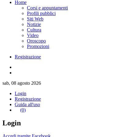
Home
Corsi e appuntamenti
Profili pubblici
Siti Web
Notizie
Cultura
Video
Oroscopo
Promozioni
Registrazione
sab, 08 agosto 2026
Login
Registrazione
Guida all'uso
(0)
Login
Accedi tramite Facebook