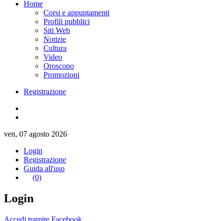
Home
Corsi e appuntamenti
Profili pubblici
Siti Web
Notizie
Cultura
Video
Oroscopo
Promozioni
Registrazione
ven, 07 agosto 2026
Login
Registrazione
Guida all'uso
(0)
Login
Accedi tramite Facebook