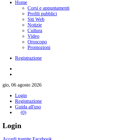
Home
Corsi e appuntamenti
Profili pubblici
Siti Web
Notizie
Cultura
Video
Oroscopo
Promozioni
Registrazione
gio, 06 agosto 2026
Login
Registrazione
Guida all'uso
(0)
Login
Accedi tramite Facebook