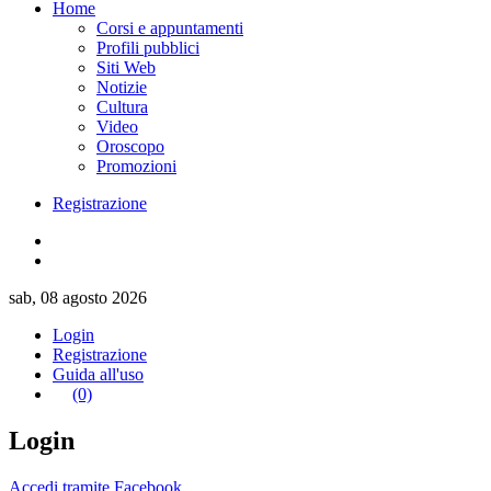
Home
Corsi e appuntamenti
Profili pubblici
Siti Web
Notizie
Cultura
Video
Oroscopo
Promozioni
Registrazione
sab, 08 agosto 2026
Login
Registrazione
Guida all'uso
(0)
Login
Accedi tramite Facebook