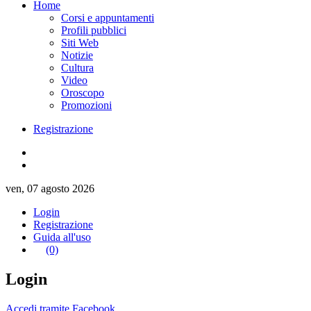
Home
Corsi e appuntamenti
Profili pubblici
Siti Web
Notizie
Cultura
Video
Oroscopo
Promozioni
Registrazione
ven, 07 agosto 2026
Login
Registrazione
Guida all'uso
(0)
Login
Accedi tramite Facebook