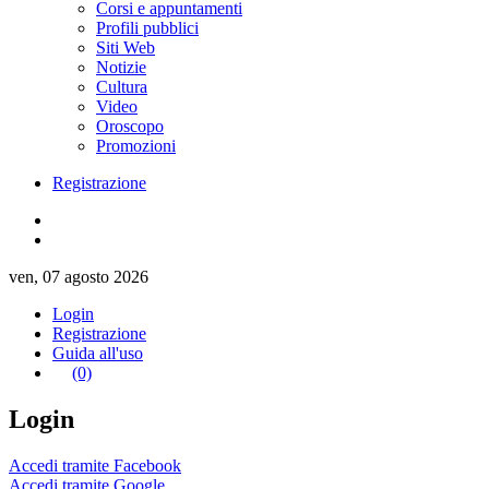
Corsi e appuntamenti
Profili pubblici
Siti Web
Notizie
Cultura
Video
Oroscopo
Promozioni
Registrazione
ven, 07 agosto 2026
Login
Registrazione
Guida all'uso
(0)
Login
Accedi tramite Facebook
Accedi tramite Google