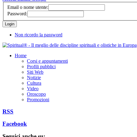
Email o nome utente:
Password:
Non ricordo la password
Home
Corsi e appuntamenti
Profili pubblici
Siti Web
Notizie
Cultura
Video
Oroscopo
Promozioni
RSS
Facebook
Seguici anche su: