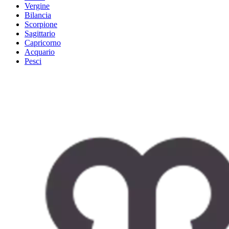
Vergine
Bilancia
Scorpione
Sagittario
Capricorno
Acquario
Pesci