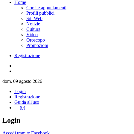
Home
Corsi e appuntamenti
Profili pubblici
Siti Web
Notizie
Cultura
Video
Oroscopo
Promozioni
Registrazione
dom, 09 agosto 2026
Login
Registrazione
Guida all'uso
(0)
Login
Accedi tramite Facebook