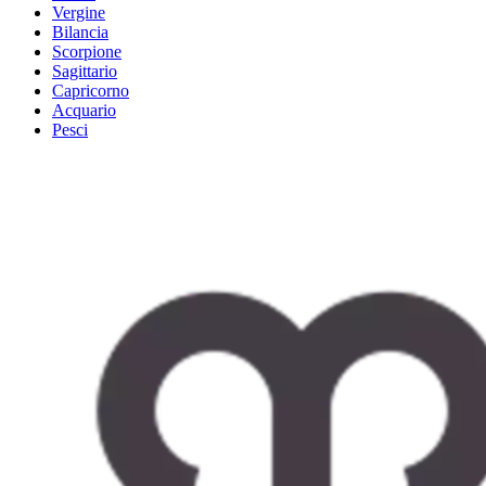
Vergine
Bilancia
Scorpione
Sagittario
Capricorno
Acquario
Pesci