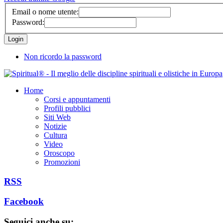
Email o nome utente:
Password:
Non ricordo la password
Home
Corsi e appuntamenti
Profili pubblici
Siti Web
Notizie
Cultura
Video
Oroscopo
Promozioni
RSS
Facebook
Seguici anche su: