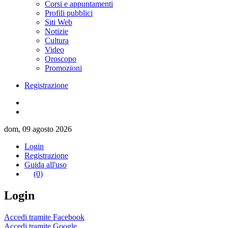
Corsi e appuntamenti
Profili pubblici
Siti Web
Notizie
Cultura
Video
Oroscopo
Promozioni
Registrazione
dom, 09 agosto 2026
Login
Registrazione
Guida all'uso
(0)
Login
Accedi tramite Facebook
Accedi tramite Google