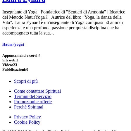
Insegnante di Yoga | Fondatrice di "Sentieri di Armonia" | Ideatrice
del Metodo NaturYoga® | Autrice del libro “Yoga, la danza della
Vita”. Laura Eynard è un'insegnante di Yoga con quasi 50 anni di
esperienza e una profonda passione per questa disciplina che ha
accompagnato tutta la sua…
Hatha (yoga)
Appuntamenti e corsi:
4
Siti web:
2
Video:
23
Pubblicazioni:
0
Scopri di più
Come contattare Spiritual
Termini del Servizio
Promozioni e offerte
Perchè Spiritual
Privacy Policy
Cookie Policy