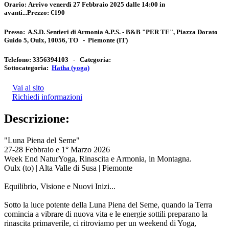
Orario:
Arrivo venerdì 27 Febbraio 2025 dalle 14:00 in
avanti...
Prezzo:
€190
Presso:
A.S.D. Sentieri di Armonia A.P.S. - B&B "PER TE", Piazza Dorato
Guido 5, Oulx, 10056, TO
-
Piemonte
(IT)
Telefono:
3356394103 -
Categoria:
Sottocategoria:
Hatha (yoga)
Vai al sito
Richiedi informazioni
Descrizione:
"Luna Piena del Seme"
27-28 Febbraio e 1° Marzo 2026
Week End NaturYoga, Rinascita e Armonia, in Montagna.
Oulx (to) | Alta Valle di Susa | Piemonte
Equilibrio, Visione e Nuovi Inizi...
Sotto la luce potente della Luna Piena del Seme, quando la Terra
comincia a vibrare di nuova vita e le energie sottili preparano la
rinascita primaverile, ci ritroviamo per un weekend di Yoga,