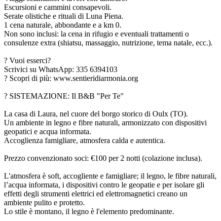
Escursioni e cammini consapevoli.
Serate olistiche e rituali di Luna Piena.
1 cena naturale, abbondante e a km 0.
Non sono inclusi: la cena in rifugio e eventuali trattamenti o
consulenze extra (shiatsu, massaggio, nutrizione, tema natale, ecc.).
? Vuoi esserci?
Scrivici su WhatsApp: 335 6394103
? Scopri di più: www.sentieridiarmonia.org
? SISTEMAZIONE: Il B&B "Per Te"
La casa di Laura, nel cuore del borgo storico di Oulx (TO).
Un ambiente in legno e fibre naturali, armonizzato con dispositivi
geopatici e acqua informata.
Accoglienza famigliare, atmosfera calda e autentica.
Prezzo convenzionato soci: €100 per 2 notti (colazione inclusa).
L'atmosfera è soft, accogliente e famigliare; il legno, le fibre naturali,
l’acqua informata, i dispositivi contro le geopatie e per isolare gli
effetti degli strumenti elettrici ed elettromagnetici creano un
ambiente pulito e protetto.
Lo stile è montano, il legno è l'elemento predominante.