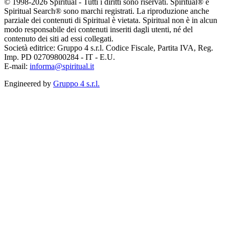
© 1998-2026 Spiritual - Tutti i diritti sono riservati. Spiritual® e
Spiritual Search® sono marchi registrati. La riproduzione anche
parziale dei contenuti di Spiritual è vietata. Spiritual non è in alcun
modo responsabile dei contenuti inseriti dagli utenti, né del
contenuto dei siti ad essi collegati.
Società editrice: Gruppo 4 s.r.l. Codice Fiscale, Partita IVA, Reg.
Imp. PD 02709800284 - IT - E.U.
E-mail:
informa@spiritual.it
Engineered by
Gruppo 4 s.r.l.