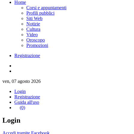
Home
Corsi e appuntamenti
Profili pubblici
Siti Web
Notizie
Cultura
Video
Oroscopo
Promozioni
Registrazione
ven, 07 agosto 2026
Login
Registrazione
Guida all'uso
(0)
Login
Accedi tramite Facebook