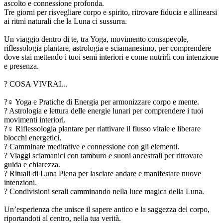
ascolto e connessione profonda.
Tre giorni per risvegliare corpo e spirito, ritrovare fiducia e allinearsi
ai ritmi naturali che la Luna ci sussurra.
Un viaggio dentro di te, tra Yoga, movimento consapevole,
riflessologia plantare, astrologia e sciamanesimo, per comprendere
dove stai mettendo i tuoi semi interiori e come nutrirli con intenzione
e presenza.
? COSA VIVRAI...
?‍♀️ Yoga e Pratiche di Energia per armonizzare corpo e mente.
? Astrologia e lettura delle energie lunari per comprendere i tuoi
movimenti interiori.
?‍♀️ Riflessologia plantare per riattivare il flusso vitale e liberare
blocchi energetici.
? Camminate meditative e connessione con gli elementi.
? Viaggi sciamanici con tamburo e suoni ancestrali per ritrovare
guida e chiarezza.
? Rituali di Luna Piena per lasciare andare e manifestare nuove
intenzioni.
? Condivisioni serali camminando nella luce magica della Luna.
Un’esperienza che unisce il sapere antico e la saggezza del corpo,
riportandoti al centro, nella tua verità.