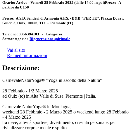
Orario:
Arrivo - Venerdì 28 Febbraio 2025 (dalle 14.00 in poi)
Prezzo:
A
partire da € 150
Presso:
A.S.D. Sentieri di Armonia A.P.S. - B&B "PER TE", Piazza Dorato
Guido 5, Oulx, 10056, TO
-
Piemonte
(IT)
Telefono:
3356394103 -
Categoria:
Sottocategoria:
Rigenerazione spirituale
Vai al sito
Richiedi informazioni
Descrizione:
CarnevaleNaturYoga® "Yoga in ascolto della Natura"
28 Febbraio - 1/2 Marzo 2025
ad Oulx (to) in Alta Valle di Susa| Piemonte | Italia.
Carnevale NaturYoga® in Montagna,
weekend 28 Febbraio - 2 Marzo 2025 o weekend lungo 28 Febbraio
- 4 Marzo 2025
tra neve, attività sportive, divertimento, crescita personale, per
rivitalizzare corpo e mente e spirito.