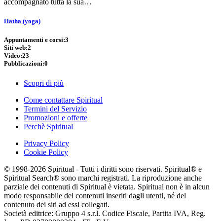
accompagnato tutta la sua…
Hatha (yoga)
Appuntamenti e corsi:
3
Siti web:
2
Video:
23
Pubblicazioni:
0
Scopri di più
Come contattare Spiritual
Termini del Servizio
Promozioni e offerte
Perchè Spiritual
Privacy Policy
Cookie Policy
© 1998-2026 Spiritual - Tutti i diritti sono riservati. Spiritual® e
Spiritual Search® sono marchi registrati. La riproduzione anche
parziale dei contenuti di Spiritual è vietata. Spiritual non è in alcun
modo responsabile dei contenuti inseriti dagli utenti, né del
contenuto dei siti ad essi collegati.
Società editrice: Gruppo 4 s.r.l. Codice Fiscale, Partita IVA, Reg.