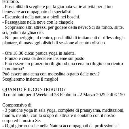
territorio.
- Possibilità di scegliere per la giornata varie attività per il tuo
benessere accompagnato da specialisti:
- Escursioni nella natura a piedi nei boschi.
- Passeggiate nella neve con le ciaspole.
- Scopriamo altri attrezzi per godere della neve: Sci da fondo, slitte,
sci, pattini da ghiaccio.
- Nel pomeriggio, al rientro, possibilità di trattamenti di riflessologia
plantare, di massaggi olistici di sessione al centro olistico.
- Ore 18.30 circa: pratica yoga in saletta.
- Pranzo e cena da decidere insieme sul posto.
- Può essere un pranzo in rifugio od una cena in rifugio con rientro
in notturna?
Può essere una cena con motoslitta o gatto delle nevi?
Sceglieremo insieme il meglio!
QUANTO È IL CONTRIBUTO?
Il contributo per il Weekend 28 Febbraio - 2 Marzo 2025 è di € 150
Comprensivo di:
- 3 pratiche yoga in sala yoga, complete di pranayama, meditazioni,
mudra, mantra, con lo scopo di attivare il contatto con il nostro
corpo ed il nostro Sè.
- Ogni giorno uscite nella Natura accompagnati da professionisti.