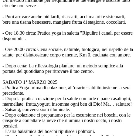
Un metodo infallibile per riequilibrare le tue energie e lasciare tutto
ciò che non serve.
- Puoi arrivare anche più tardi, rilassarti, acclimatarti e sistemarti,
bere una tisana benessere, mangiare frutta di stagione, coccolarti.
- Ore 18.30 circa: Pratica yoga in saletta "Ripulire i canali per essere
disponibili".
- Ore 20.00 circa: Cena sociale, naturale, biologica, nel rispetto della
salute, per disintossicare corpo e mente, Km 0, cucinata con amore.
- Dopo cena: La riflessologia plantare, un metodo semplice alla
portata del quotidiano per ritrovare il tuo centro.
SABATO 1° MARZO 2025
- Pratica Yoga prima di colazione, all’orario stabilito insieme la sera
precedente.
- Dopo la pratica colazione per la salute con torte e pane casalinghi,
marmellate, frutta,yogurt, insomma ogni ben di Dio! Ma… salutare!
- Satsang, conversazioni illuminate.
- Dopo colazione ci prepariamo per la escursione nei boschi, con le
ciaspole a contattare la neve che illumina i nostri occhi, i nostri
pensieri.
- L’aria balsamica dei boschi ripulisce i polmoni.