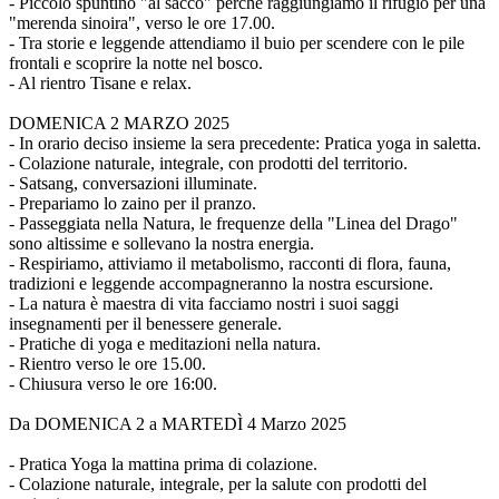
- Piccolo spuntino "al sacco" perchè raggiungiamo il rifugio per una
"merenda sinoira", verso le ore 17.00.
- Tra storie e leggende attendiamo il buio per scendere con le pile
frontali e scoprire la notte nel bosco.
- Al rientro Tisane e relax.
DOMENICA 2 MARZO 2025
- In orario deciso insieme la sera precedente: Pratica yoga in saletta.
- Colazione naturale, integrale, con prodotti del territorio.
- Satsang, conversazioni illuminate.
- Prepariamo lo zaino per il pranzo.
- Passeggiata nella Natura, le frequenze della "Linea del Drago"
sono altissime e sollevano la nostra energia.
- Respiriamo, attiviamo il metabolismo, racconti di flora, fauna,
tradizioni e leggende accompagneranno la nostra escursione.
- La natura è maestra di vita facciamo nostri i suoi saggi
insegnamenti per il benessere generale.
- Pratiche di yoga e meditazioni nella natura.
- Rientro verso le ore 15.00.
- Chiusura verso le ore 16:00.
Da DOMENICA 2 a MARTEDÌ 4 Marzo 2025
- Pratica Yoga la mattina prima di colazione.
- Colazione naturale, integrale, per la salute con prodotti del