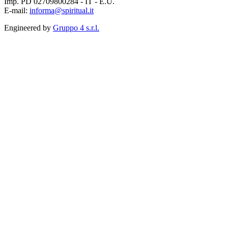
Imp. PD 02709800284 - IT - E.U.
E-mail:
informa@spiritual.it
Engineered by
Gruppo 4 s.r.l.