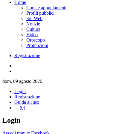
Home
Corsi e appuntamenti
Profili pubblici
Siti Web
Notizie
Cultura
Video
Oroscopo
Promozioni
Registrazione
dom, 09 agosto 2026
Login
Registrazione
Guida all'uso
(0)
Login
Accedi tramite Facebook