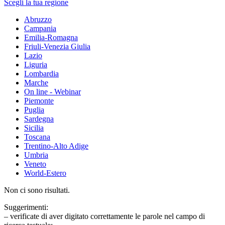
Scegli la tua regione
Abruzzo
Campania
Emilia-Romagna
Friuli-Venezia Giulia
Lazio
Liguria
Lombardia
Marche
On line - Webinar
Piemonte
Puglia
Sardegna
Sicilia
Toscana
Trentino-Alto Adige
Umbria
Veneto
World-Estero
Non ci sono risultati.
Suggerimenti:
– verificate di aver digitato correttamente le parole nel campo di