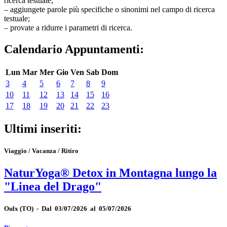
ricerca testuale;
– aggiungete parole più specifiche o sinonimi nel campo di ricerca
testuale;
– provate a ridurre i parametri di ricerca.
Calendario Appuntamenti:
Lun
Mar
Mer
Gio
Ven
Sab
Dom
3
4
5
6
7
8
9
10
11
12
13
14
15
16
17
18
19
20
21
22
23
Ultimi inseriti:
Viaggio / Vacanza / Ritiro
NaturYoga® Detox in Montagna lungo la
"Linea del Drago"
Oulx
(TO)
-
Dal 03/07/2026 al 05/07/2026