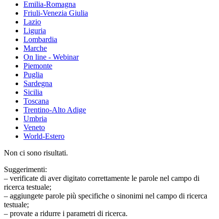
Emilia-Romagna
Friuli-Venezia Giulia
Lazio
Liguria
Lombardia
Marche
On line - Webinar
Piemonte
Puglia
Sardegna
Sicilia
Toscana
Trentino-Alto Adige
Umbria
Veneto
World-Estero
Non ci sono risultati.
Suggerimenti:
– verificate di aver digitato correttamente le parole nel campo di
ricerca testuale;
– aggiungete parole più specifiche o sinonimi nel campo di ricerca
testuale;
– provate a ridurre i parametri di ricerca.