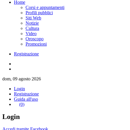
Home
Corsi e appuntamenti
Profili pubblici
Siti Web
Notizie
Cultura
Video
Oroscopo
Promozioni
Registrazione
dom, 09 agosto 2026
Login
Registrazione
Guida all'uso
(0)
Login
Accedi tramite Facebook