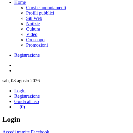
Home
Corsi e appuntamenti
Profili pubblici
Siti Web
Notizie
Cultura
Video
Oroscopo
Promozioni
Registrazione
sab, 08 agosto 2026
Login
Registrazione
Guida all'uso
(0)
Login
Accedi tramite Facebook