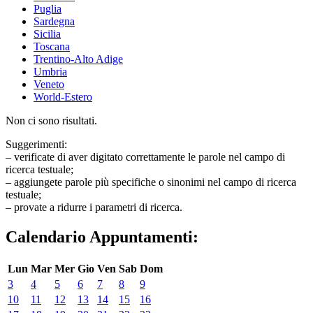
Puglia
Sardegna
Sicilia
Toscana
Trentino-Alto Adige
Umbria
Veneto
World-Estero
Non ci sono risultati.
Suggerimenti:
– verificate di aver digitato correttamente le parole nel campo di
ricerca testuale;
– aggiungete parole più specifiche o sinonimi nel campo di ricerca
testuale;
– provate a ridurre i parametri di ricerca.
Calendario Appuntamenti:
Lun
Mar
Mer
Gio
Ven
Sab
Dom
3
4
5
6
7
8
9
10
11
12
13
14
15
16