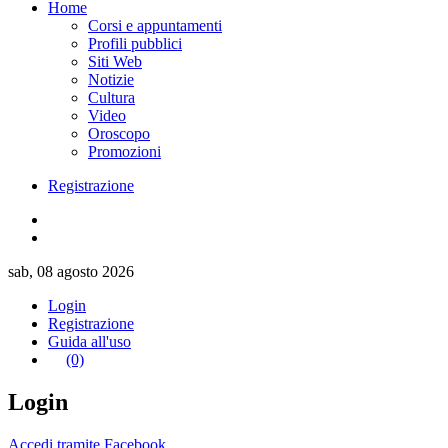
Home
Corsi e appuntamenti
Profili pubblici
Siti Web
Notizie
Cultura
Video
Oroscopo
Promozioni
Registrazione
sab, 08 agosto 2026
Login
Registrazione
Guida all'uso
(0)
Login
Accedi tramite Facebook