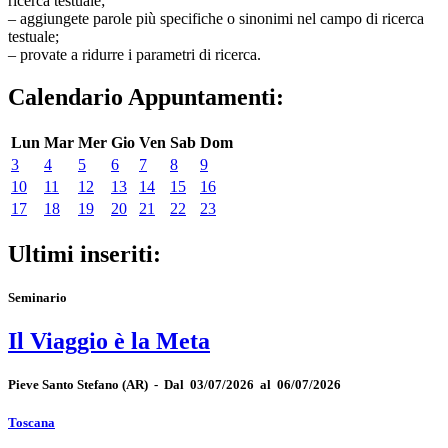
ricerca testuale;
– aggiungete parole più specifiche o sinonimi nel campo di ricerca
testuale;
– provate a ridurre i parametri di ricerca.
Calendario Appuntamenti:
Lun
Mar
Mer
Gio
Ven
Sab
Dom
3
4
5
6
7
8
9
10
11
12
13
14
15
16
17
18
19
20
21
22
23
Ultimi inseriti:
Seminario
Il Viaggio è la Meta
Pieve Santo Stefano
(AR)
-
Dal 03/07/2026 al 06/07/2026
Toscana