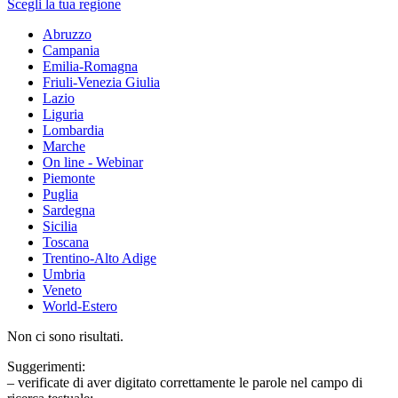
Scegli la tua regione
Abruzzo
Campania
Emilia-Romagna
Friuli-Venezia Giulia
Lazio
Liguria
Lombardia
Marche
On line - Webinar
Piemonte
Puglia
Sardegna
Sicilia
Toscana
Trentino-Alto Adige
Umbria
Veneto
World-Estero
Non ci sono risultati.
Suggerimenti:
– verificate di aver digitato correttamente le parole nel campo di