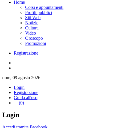
Home
Corsi e appuntamenti
Profili pubblici
Siti Web
Notizie
Cultura
Video
Oroscopo
Promozioni
Registrazione
dom, 09 agosto 2026
Login
Registrazione
Guida all'uso
(0)
Login
Accedi tramite Facebook