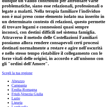
dunque un valido contributo per affrontare varie
problematiche, siano esse relazionali, professionali o
legate a malatti. Nella terapia familiare l'individuo
non è mai preso come elemento isolato ma inserito in
un determinato contesto di relazioni, questo permette
di trovare legami e connessioni quasi sempre
inconsci, con destini difficili nel sistema famiglia.
Attraverso il metodo delle Costellazioni Familiari
possiamo allora rendere consapevoli certi processi
destinati normalmente a restare e agire nell'oscurità
e nello stesso tempo ristabilire il collegamento con le
forze vitali delle origini, in accordo e all'unisono con
gli "ordini dell'Amore".
Scegli la tua regione
Abruzzo
Campania
Emilia-Romagna
Friuli-Venezia Giulia
Lazio
Liguria
Lombardia